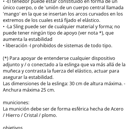
• -El tenedor puede estar constituido en forma de un
único cuerpo, o de 'unión de un cuerpo central llamada
'mango' en la que se insertan los arcos curvados en los
extremos de los cuales está fijado el elástico.
• -La Sling puede ser de cualquier material y forma;
no
puede tener ningún tipo de apoyo (ver nota *), que
aumenta la estabilidad
• liberación -I prohibidos de sistemas de todo tipo.
(*) Para apoyar de entenderse cualquier dispositivo
adjunto y / o conectado a la eslinga que va más allá de la
muñeca y contrasta la fuerza del elástico, actuar para
asegurar la estabilidad.
Las dimensiones de la eslinga: 30 cm de altura máxima.
-
Anchura máxima 25 cm.
municiones:
La munición debe ser de forma esférica hecha de Acero
/ Hierro / Cristal / plomo.
objetivos